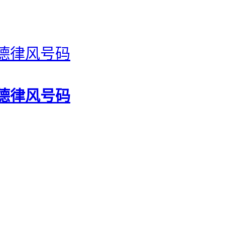
德律风号码
德律风号码