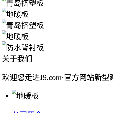
关于我们
欢迎您走进J9.com·官方网站新型