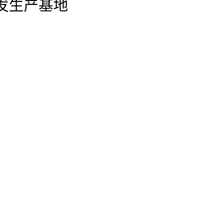
研发生产基地