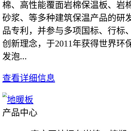
棉、高性能覆面岩棉保温板、岩棉
砂浆、等多种建筑保温产品的研发
品专利，并参与多项国标、行标、
创新理念，于2011年获得世界
发泡...
查看详细信息
产品中心