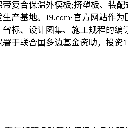
带复合保温外模板;挤塑板、装配
生产基地。J9.com·官方网站作
省标、设计图集、施工规程的编订。秉
环保署于联合国多边基金资助，投资1