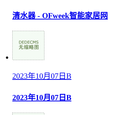
清水器 - OFweek智能家居网
2023年10月07日B
2023年10月07日B